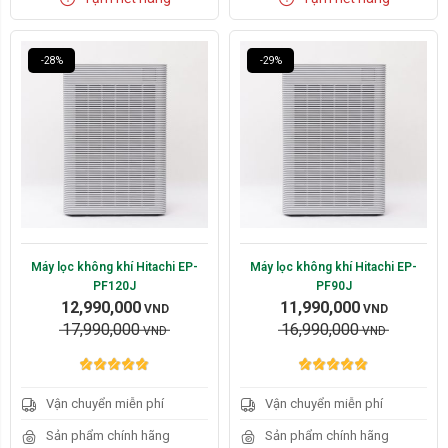
mỏng, trọng lượng chỉ 4kg
Kích thước gọn nhỏ, mỏng
Màng lọc hỗn hợp EPA lọc
Màng lọc hỗn hợp EPA lọc
bụi mịn PM2.5 và khử mùi
bụi mịn PM2.5 và khử mùi
nhanh chóng
nhanh chóng
-28%
-29%
Điều khiển từ xa tiện sử
Điều khiển từ xa tiện sử
dụng
dụng
Máy lọc không khí Hitachi EP-
Máy lọc không khí Hitachi EP-
PF120J
PF90J
12,990,000
11,990,000
VND
VND
17,990,000
16,990,000
VND
VND
Vận chuyển miễn phí
Vận chuyển miễn phí
Sản phẩm chính hãng
Sản phẩm chính hãng