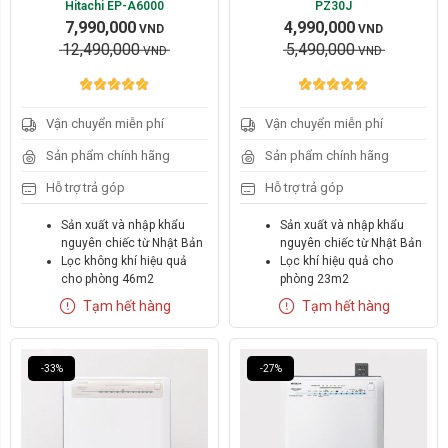
Hitachi EP-A6000
PZ30J
7,990,000
4,990,000
VND
VND
12,490,000
5,490,000
VND
VND
Vận chuyển miễn phí
Vận chuyển miễn phí
Hãng:
Hãng:
Sản phẩm chính hãng
Sản phẩm chính hãng
Hitachi
Hitachi
Hỗ trợ trả góp
Hỗ trợ trả góp
Diện tích:
Diện tích:
Sản xuất và nhập khẩu
Sản xuất và nhập khẩu
nguyên chiếc từ Nhật Bản
nguyên chiếc từ Nhật Bản
30m2 - 50m2
30m2 - 50m2
Lọc không khí hiệu quả
Lọc khí hiệu quả cho
cho phòng 46m2
phòng 23m2
Xóa
Xóa
Tạo ẩm thông minh
Kích thước gọn nhỏ,
Tạm hết hàng
Tạm hết hàng
Màng lọc HEPA tiêu chuẩn
mỏng, trọng lượng chỉ 4kg
H13 loại bỏ 99,97% bụi mịn
Màng lọc hỗn hợp EPA lọc
kích thước nhỏ tới 0.3
bụi mịn PM2.5 và khử mùi
micromet
nhanh chóng
-33%
-27%
Thời gian sử dụng màng
Điều khiển từ xa tiện sử
lọc 8-10 năm mới cần thay
dụng
thế
Điều khiển từ xa tiện sử