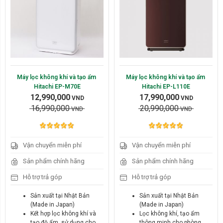
hoạt tính
Điều khiển từ xa tiện sử
Tùy chỉnh 12 tốc độ gió
dụng
Chế độ hoạt động tự động
Cảm biến bụi mịn PM2.5
Đèn báo chất lượng không
khí bằng màu sắc
Kết nối với điện thoại
thông minh qua ứng dụng
HomeDirect
Máy lọc không khí và tạo ẩm 
Máy lọc không khí và tạo ẩm 
Bảng điều khiển kỹ thuật
Hitachi EP-M70E
Hitachi EP-L110E
số
12,990,000
17,990,000
VND
VND
16,990,000
20,990,000
VND
VND
Vận chuyển miễn phí
Vận chuyển miễn phí
Hãng:
Hãng:
Sản phẩm chính hãng
Sản phẩm chính hãng
Hitachi
Hitachi
Hỗ trợ trả góp
Hỗ trợ trả góp
Diện tích:
Diện tích:
Sản xuất tại Nhật Bản
Sản xuất tại Nhật Bản
(Made in Japan)
(Made in Japan)
Lớn hơn 50m2
30m2 - 50m2
Kết hợp lọc không khí và
Lọc không khí, tạo ẩm
tạo độ ẩm, sử dụng cho
thông minh cho phòng