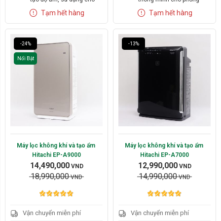
Xóa
Xóa
phòng lên tới 53m2
diện tích tới 79m2
Tạm hết hàng
Tạm hết hàng
Mặt kính cường lực chống
Mặt kính cường lực chống
xước
xước
Ion nano bạc Ag+ kháng
Ion nano bạc Ag+ kháng
khuẩn mạnh
khuẩn mạnh
-24%
-13%
Màng lọc HEPA H13 loại bỏ
Màng lọc HEPA H13 loại bỏ
Nổi Bật
99,97% bụi mịn kích thước
99,97% bụi mịn kích thước
0,3 micromet
0,3 micromet
Thời gian sử dụng màng
Thời gian sử dụng màng
lọc lên tới 10 năm
lọc lên tới 10 năm
Tự động vệ sinh màng lọc
thô hàng ngày
Máy lọc không khí và tạo ẩm 
Máy lọc không khí và tạo ẩm 
Hitachi EP-A9000
Hitachi EP-A7000
14,490,000
12,990,000
VND
VND
18,990,000
14,990,000
VND
VND
Vận chuyển miễn phí
Vận chuyển miễn phí