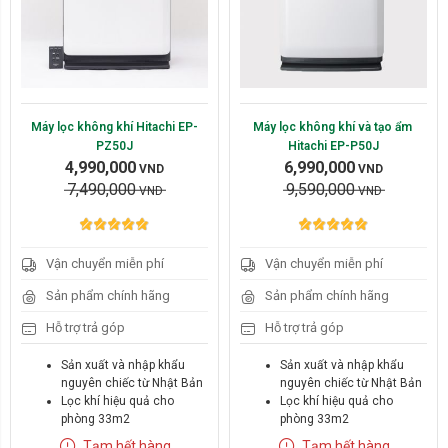
dụng
Máy lọc không khí Hitachi EP-
Máy lọc không khí và tạo ẩm 
PZ50J
Hitachi EP-P50J
4,990,000
6,990,000
VND
VND
7,490,000
9,590,000
VND
VND
Vận chuyển miễn phí
Vận chuyển miễn phí
Hãng:
Hãng:
Sản phẩm chính hãng
Sản phẩm chính hãng
Hitachi
Hitachi
Hỗ trợ trả góp
Hỗ trợ trả góp
Diện tích:
Diện tích:
Sản xuất và nhập khẩu
Sản xuất và nhập khẩu
nguyên chiếc từ Nhật Bản
nguyên chiếc từ Nhật Bản
Lớn hơn 50m2
Lớn hơn 50m2
Lọc khí hiệu quả cho
Lọc khí hiệu quả cho
phòng 33m2
phòng 33m2
Xóa
Xóa
Kích thước gọn nhỏ,
Chế độ tạo ẩm thông minh
Tạm hết hàng
Tạm hết hàng