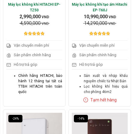
Máy lọc không khí HITACHI EP-
Máy lọc không khí tạo ẩm Hitachi 
TZ50
EP-T60J
2,990,000
10,990,000
VND
VND
4,590,000
14,290,000
VND
VND
Vận chuyển miễn phí
Vận chuyển miễn phí
Hãng:
Hãng:
Sản phẩm chính hãng
Sản phẩm chính hãng
Hitachi
Hitachi
Hỗ trợ trả góp
Hỗ trợ trả góp
Diện tích:
Diện tích:
Chính hãng HITACHI, bảo
Sản xuất và nhập khẩu
hành 12 tháng tại tất cả
nguyên chiếc từ Nhật Bản
Lớn hơn 50m2
Lớn hơn 50m2
TTBH HITACHI trên toàn
Lọc không khí hiệu quả
quốc
cho phòng 46m2
Xóa
Xóa
Diện tích phòng 48m2
Tạo ẩm thông minh
Tạm hết hàng
Hút khí 360°
Màng lọc HEPA tiêu chuẩn
Bộ lọc đa lớp gồm thô,
H13 loại bỏ 99,97% bụi mịn
HEPA H13, than hoạt tính
kích thước nhỏ tới 0.3 µm
HEPA H13 lọc sạch bụi
Thời gian sử dụng màng
-24%
-14%
0.1μm
lọc 8-10 năm mới cần thay
Lọc khử mùi bằng than
thế