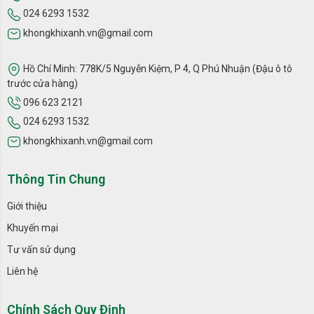
024 6293 1532
khongkhixanh.vn@gmail.com
Hồ Chí Minh: 778K/5 Nguyễn Kiệm, P 4, Q Phú Nhuận (Đậu ô tô
trước cửa hàng)
096 623 2121
024 6293 1532
khongkhixanh.vn@gmail.com
Thông Tin Chung
Giới thiệu
Khuyến mại
Tư vấn sử dụng
Liên hệ
Chính Sách Quy Định