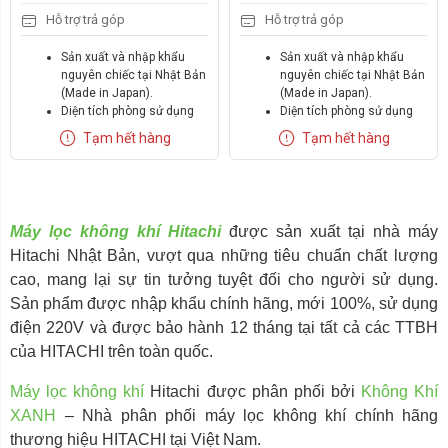
Hỗ trợ trả góp
Hỗ trợ trả góp
Sản xuất và nhập khẩu
Sản xuất và nhập khẩu
nguyên chiếc tại Nhật Bản
nguyên chiếc tại Nhật Bản
(Made in Japan).
(Made in Japan).
Diện tích phòng sử dụng
Diện tích phòng sử dụng
84m2.
65m2.
Tạm hết hàng
Tạm hết hàng
Thiết kế đẹp với nhiều giải
Thiết kế đẹp với nhiều giải
thưởng quốc tế, vị trí lắp
thưởng quốc tế, vị trí lắp
đặt linh hoạt.
đặt linh hoạt.
Màng lọc HEPA H13 có
Màng lọc HEPA H13 có
chứa chất kháng khuẩn
chứa chất kháng khuẩn
Máy lọc không khí Hitachi
được sản xuất tại nhà máy
gốc bạc (Ag) loại bỏ
gốc bạc (Ag) loại bỏ
Hitachi Nhật Bản, vượt qua những tiêu chuẩn chất lượng
99,97% bụi mịn PM2.5 có
99,97% bụi mịn PM2.5 có
kích thước nhỏ tới 0.3µm
kích thước nhỏ tới 0.3µm
cao, mang lại sự tin tưởng tuyệt đối cho người sử dụng.
và 90% bụi kích thước
và 90% bụi kích thước
Sản phẩm được nhập khẩu chính hãng, mới 100%, sử dụng
0.02µm.
0.02µm.
điện 220V và được bảo hành 12 tháng tại tất cả các TTBH
Đèn báo chỉ số PM2.5 và
Đèn báo chỉ số PM2.5 và
TVOC, báo chất lượng
TVOC, báo chất lượng
của HITACHI trên toàn quốc.
không khí theo màu sắc.
không khí theo màu sắc.
Dễ dàng di chuyển với
Dễ dàng di chuyển với
Máy lọc không khí
Hitachi được phân phối bởi
Không Khí
bánh xe.
bánh xe.
XANH
– Nhà phân phối máy lọc không khí chính hãng
thương hiệu HITACHI tại Việt Nam.