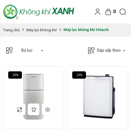
0
Hãng:
Hãng:
Hitachi
Hitachi
Máy lọc không khí Hitachi
Trang chủ
Máy lọc không khí
Diện tích:
Diện tích:
30m2 - 50m2
30m2 - 50m2
Xóa
Xóa
Bộ lọc
Sắp xếp theo
-35%
-23%