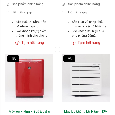
Hãng:
Hãng:
Sản phẩm chính hãng
Sản phẩm chính hãng
Hitachi
Hitachi
Hỗ trợ trả góp
Hỗ trợ trả góp
Diện tích:
Diện tích:
Sản xuất tại Nhật Bản
Sản xuất và nhập khẩu
(Made in Japan)
nguyên chiếc từ Nhật Bản
30m2 - 50m2
20m2 - 30m2
Lọc không khí, tạo ẩm
Lọc không khí hiệu quả
thông minh cho phòng
cho phòng 50m2
Xóa
Xóa
diện tích tới 68m2
Tạo ẩm thông minh
Tạm hết hàng
Tạm hết hàng
Mặt kính cường lực chống
Màng lọc HEPA tiêu chuẩn
xước
H13 loại bỏ 99,97% bụi mịn
Ion nano bạc Ag+ kháng
kích thước nhỏ tới 0.3
khuẩn mạnh
micromet
-36%
-9%
Màng lọc HEPA H13 loại bỏ
Thời gian sử dụng màng
99,97% bụi mịn kích thước
lọc 8-10 năm mới cần thay
0,3 micromet
thế
Thời gian sử dụng màng
Điều khiển từ xa tiện sử
lọc lên tới 10 năm
dụng
Máy lọc không khí và tạo ẩm 
Máy lọc không khí Hitachi EP-