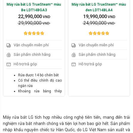
Máy rửa bát LG TrueSteam™ màu 
Máy rửa bát LG TrueSteam™ màu 
Be LDT14BGA3
đen LDT14BLA4
22,990,000
19,990,000
VND
VND
29,990,000
24,990,000
VND
VND
Vận chuyển miễn phí
Vận chuyển miễn phí
Sản phẩm chính hãng
Sản phẩm chính hãng
Hỗ trợ trả góp
Hỗ trợ trả góp
Rửa được 14 bộ chén bát
Có thể điều chỉnh độ cao
ngăn rửa
Khoảng rửa bằng thép
không gỉ
Sấy khô tự động hé cửa
Động cơ LG Inverter Direct
Drive vận hành êm ái,
Máy rửa bát LG tích hợp nhiều công nghệ tiên tiến, mang đến trải
không tiếng ồn
nghiệm rửa bát nhanh chóng và tiện lợi hơn bao giờ hết. Sản phẩm
Sử dụng ba giá đựng dễ
dàng điều chỉnh để phù
nhập khẩu nguyên chiếc từ Hàn Quốc, do LG Việt Nam sản xuất và