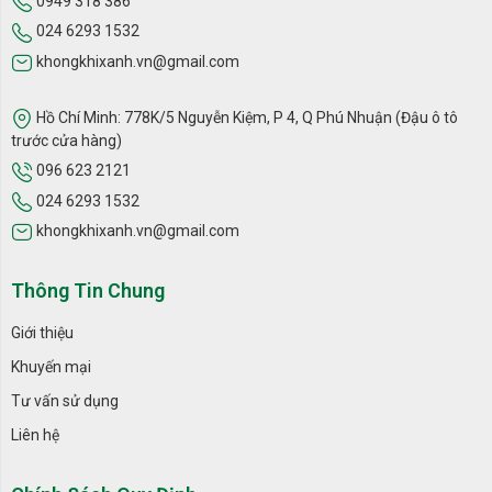
0949 318 386
024 6293 1532
khongkhixanh.vn@gmail.com
Hồ Chí Minh: 778K/5 Nguyễn Kiệm, P 4, Q Phú Nhuận (Đậu ô tô
trước cửa hàng)
096 623 2121
024 6293 1532
khongkhixanh.vn@gmail.com
Thông Tin Chung
Giới thiệu
Khuyến mại
Tư vấn sử dụng
Liên hệ