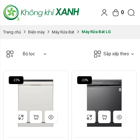
0
Hãng:
Hãng:
Máy Rửa Bát LG
Trang chủ
Điện máy
Máy Rửa Bát
LG
LG
Xóa
Xóa
Bộ lọc
Sắp xếp theo
-23%
-20%