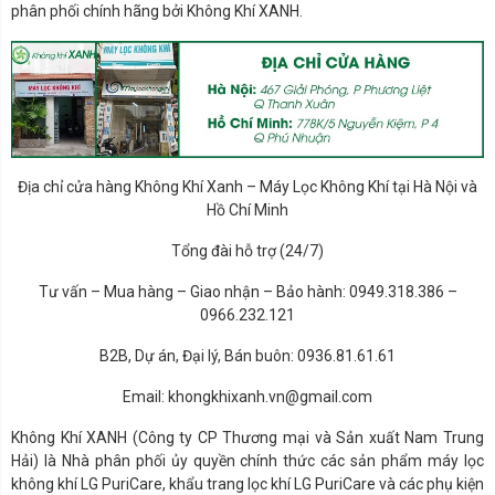
hợp với mọi kích cỡ bát đĩa
phân phối chính hãng bởi Không Khí XANH.
Sử dụng bốn tay đa hướng
giúp phun nước đến mọi
góc
Bát đĩa siêu sạch với cơ
chế làm sạch bằng hơi
nước từ TrueSteam™
Kết nối với điện thoại
thông minh
Có thể tải về và cài đặt
Địa chỉ cửa hàng Không Khí Xanh – Máy Lọc Không Khí tại Hà Nội và
thêm các chương trình rửa
Hồ Chí Minh
khác nhau
Tổng đài hỗ trợ (24/7)
Tư vấn – Mua hàng – Giao nhận – Bảo hành: 0949.318.386 –
0966.232.121
B2B, Dự án, Đại lý, Bán buôn: 0936.81.61.61
Email: khongkhixanh.vn@gmail.com
Không Khí XANH (Công ty CP Thương mại và Sản xuất Nam Trung
Hải) là Nhà phân phối ủy quyền chính thức các sản phẩm máy lọc
không khí LG PuriCare, khẩu trang lọc khí LG PuriCare và các phụ kiện