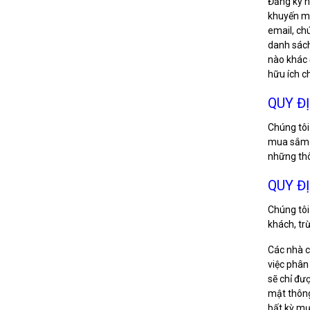
Đăng ký n
khuyến mạ
email, ch
danh sách
nào khác 
hữu ích c
QUY Đ
Chúng tôi
mua sắm t
những thô
QUY Đ
Chúng tôi
khách, tr
Các nhà c
việc phân
sẽ chỉ đư
mật thông
bất kỳ mụ