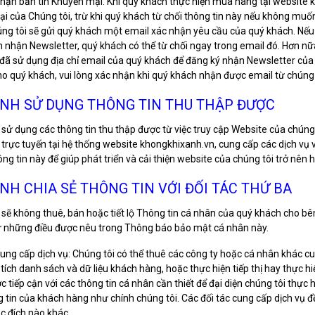
hận bản tin Khuyến mại: Khi quý khách thực hiện mua hàng tại website
i của Chúng tôi, trừ khi quý khách từ chối thông tin này nếu không mu
úng tôi sẽ gửi quý khách một email xác nhận yêu cầu của quý khách. Nếu
 nhận Newsletter, quý khách có thể từ chối ngay trong email đó. Hơn nữ
đã sử dụng địa chỉ email của quý khách để đăng ký nhận Newsletter của c
ho quý khách, vui lòng xác nhận khi quý khách nhận được email từ chúng 
ỊNH SỬ DỤNG THÔNG TIN THU THẬP ĐƯỢC
 sử dụng các thông tin thu thập được từ việc truy cập Website của chú
rực tuyến tại hệ thống website khongkhixanh.vn, cung cấp các dịch vụ v
ng tin này để giúp phát triển và cải thiện website của chúng tôi trở nên
ỊNH CHIA SẺ THÔNG TIN VỚI ĐỐI TÁC THỨ BA
 sẽ không thuê, bán hoặc tiết lộ Thông tin cá nhân của quý khách cho b
ừ những điều được nêu trong Thông báo bảo mật cá nhân này.
ung cấp dịch vụ: Chúng tôi có thể thuê các công ty hoặc cá nhân khác c
 tích danh sách và dữ liệu khách hàng, hoặc thực hiện tiếp thị hay thực hi
ợc tiếp cận với các thông tin cá nhân cần thiết để đại diện chúng tôi thự
 tin của khách hàng như chính chúng tôi. Các đối tác cung cấp dịch vụ 
c đích nào khác.