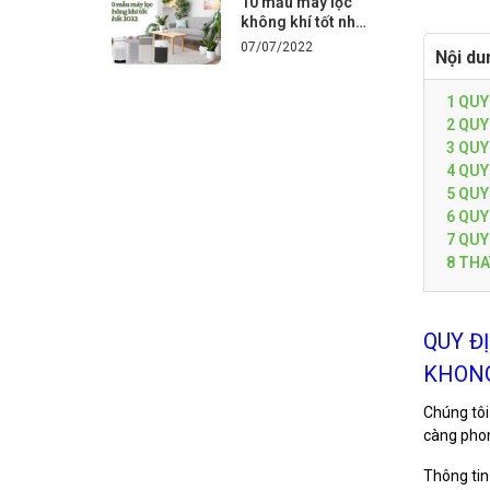
10 mẫu máy lọc
không khí tốt nhất
2022 ( Mới update)
07/07/2022
Nội du
1
QUY
2
QUY
3
QUY 
4
QUY 
5
QUY 
6
QUY 
7
QUY 
8
THAY
QUY Đ
KHON
Chúng tôi
càng phon
Thông tin