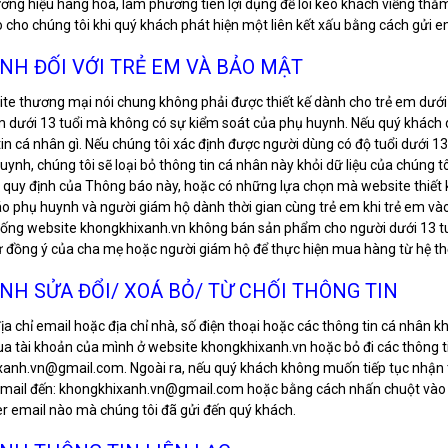
ng hiệu hàng hóa, làm phương tiên lợi dụng để lôi kéo khách viếng thă
 cho chúng tôi khi quý khách phát hiện một liên kết xấu bằng cách gửi 
ỊNH ĐỐI VỚI TRẺ EM VÀ BẢO MẬT
te thương mại nói chung không phải được thiết kế dành cho trẻ em dưới 1
m dưới 13 tuổi mà không có sự kiểm soát của phụ huynh. Nếu quý khách dư
tin cá nhân gì. Nếu chúng tôi xác định được người dùng có độ tuổi dưới 1
uynh, chúng tôi sẽ loại bỏ thông tin cá nhân này khỏi dữ liệu của chúng t
c quy định của Thông báo này, hoặc có những lựa chọn mà website thiết
o phụ huynh và người giám hộ dành thời gian cùng trẻ em khi trẻ em vào
hống website khongkhixanh.vn không bán sản phẩm cho người dưới 13 tu
ự đồng ý của cha mẹ hoặc người giám hộ để thực hiện mua hàng từ hệ 
ỊNH SỬA ĐỔI/ XOÁ BỎ/ TỪ CHỐI THÔNG TIN
địa chỉ email hoặc địa chỉ nhà, số điện thoại hoặc các thông tin cá nhân 
ua tài khoản của mình ở website khongkhixanh.vn hoặc bỏ đi các thông tin
anh.vn@gmail.com. Ngoài ra, nếu quý khách không muốn tiếp tục nhận th
email đến: khongkhixanh.vn@gmail.com hoặc bằng cách nhấn chuột vào liê
r email nào mà chúng tôi đã gửi đến quý khách.