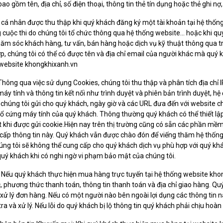
ao gồm tên, địa chỉ, số điện thoại, thông tin thẻ tín dụng hoặc thẻ ghi nợ, 
 cá nhân được thu thập khi quý khách đăng ký một tài khoản tại hệ thố
 cuộc thi do chúng tôi tổ chức thông qua hệ thống website… hoặc khi quý
hăm sóc khách hàng, tư vấn, bán hàng hoặc dịch vụ kỹ thuật thông qua tra
p, chúng tôi có thể có được tên và địa chỉ email của người khác mà quý 
 website khongkhixanh.vn
Thông qua việc sử dụng Cookies, chúng tôi thu thập và phân tích địa chỉ 
 máy tính và thông tin kết nối như trình duyệt và phiên bản trình duyệt, 
chúng tôi gửi cho quý khách, ngày giờ và các URL đưa đến với website c
g ổ cứng máy tính của quý khách. Thông thường quý khách có thể thiết lậ
t khi được gửi cookie.Hiện nay trên thị trường cũng có sẵn các phần m
cấp thông tin này. Quý khách vẫn được chào đón để viếng thăm hệ thốn
ng tôi sẽ không thể cung cấp cho quý khách dịch vụ phù hợp với quý khá
quý khách khi có nghi ngờ vi phạm bảo mật của chúng tôi.
 Nếu quý khách thực hiện mua hàng trực tuyến tại hệ thống website kh
lạc, phương thức thanh toán, thông tin thanh toán và địa chỉ giao hàng. Q
 xử lý đơn hàng. Nếu có một người nào bên ngoài lợi dụng các thông tin n
tra và xử lý. Nếu lỗi do quý khách bị lộ thông tin quý khách phải chịu hoà