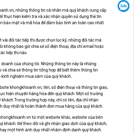
ixanh.vn, những thông tin cá nhân mà quý khách cung cấp
 thực hiện kiểm tra và xác nhận quyền sử dụng thẻ tín
àn bảo mật và mã hóa để đảm bảo tính an toàn cao nhất
t vài đối tác tiếp thị được chọn lọc kỹ, những đối tác mà
i không bao giờ chia sẻ số điện thoại, địa chỉ email hoặc
ác tiếp thị nào.
h doanh của chúng tôi. Những thông tin này là những
 và chia sẻ thông tin tổng hợp để biết thêm thông tin
ao kinh nghiệm mua sắm của quý khách.
te khongkhixanh.vn, tên, số điện thoại và thông tin giao,
thực hiện chuyển hàng hóa đến quý khách. Một số trường
 khách.Trong trường hợp này, chỉ có tên, địa chỉ nhận
ch duy nhất là hoàn thành đơn mua hàng của quý khách.
 khongkhixanh.vn từ một website khác, website của bên
uý khách. Để theo dõi và ghi nhận giao dịch của quý khách,
 hay một hình ảnh duy nhất nhằm định danh quý khách.