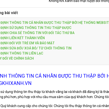
Không Khí Xanh bảo mật tuyệt đối thôn
ng bài viết
 ĐỊNH THÔNG TIN CÁ NHÂN ĐƯỢC THU THẬP BỞI HỆ THỐNG WEBSI
 ĐỊNH SỬ DỤNG THÔNG TIN THU THẬP ĐƯỢC
ĐỊNH CHIA SẺ THÔNG TIN VỚI ĐỐI TÁC THỨ BA
ĐỊNH LIÊN KẾT THÀNH VIÊN
ĐỊNH ĐỐI VỚI TRẺ EM VÀ BẢO MẬT
ĐỊNH SỬA ĐỔI/ XOÁ BỎ/ TỪ CHỐI THÔNG TIN
ĐỊNH THÔNG TIN LIÊN LẠC
 ĐỔI VỀ CHÍNH SÁCH
ỊNH THÔNG TIN CÁ NHÂN ĐƯỢC THU THẬP BỞI 
GKHIXANH.VN
 sử dụng thông tin thu thập từ khách vãng lai và khách đã đăng ký là thà
g phú hơn, phù hợp với nhu cầu mua sắm của quý khách hơn. Chúng tôi th
 Quý khách cung cấp cho chúng tôi: Chúng tôi thu thập thông tin cá nhâ