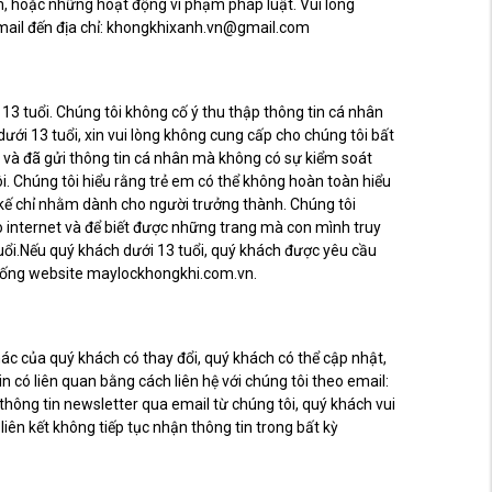
m, hoặc những hoạt động vi phạm pháp luật. Vui lòng
email đến địa chỉ: khongkhixanh.vn@gmail.com
3 tuổi. Chúng tôi không cố ý thu thập thông tin cá nhân
ới 13 tuổi, xin vui lòng không cung cấp cho chúng tôi bất
3 và đã gửi thông tin cá nhân mà không có sự kiểm soát
ôi. Chúng tôi hiểu rằng trẻ em có thể không hoàn toàn hiểu
 kế chỉ nhằm dành cho người trưởng thành. Chúng tôi
 internet và để biết được những trang mà con mình truy
ổi.Nếu quý khách dưới 13 tuổi, quý khách được yêu cầu
thống website maylockhongkhi.com.vn.
khác của quý khách có thay đổi, quý khách có thể cập nhật,
 có liên quan bằng cách liên hệ với chúng tôi theo email:
ông tin newsletter qua email từ chúng tôi, quý khách vui
n kết không tiếp tục nhận thông tin trong bất kỳ