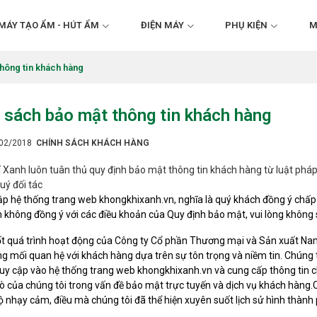
MÁY TẠO ẨM - HÚT ẨM
ĐIỆN MÁY
PHỤ KIỆN
M
hông tin khách hàng
 sách bảo mật thông tin khách hàng
/02/2018
CHÍNH SÁCH KHÁCH HÀNG
 Xanh luôn tuân thủ quy định bảo mật thông tin khách hàng từ luật phá
uý đối tác
cập hệ thống trang web khongkhixanh.vn, nghĩa là quý khách đồng ý chấ
 không đồng ý với các điều khoản của Quy định bảo mật, vui lòng khôn
t quá trình hoạt động của Công ty Cổ phần Thương mại và Sản xuất N
ng mối quan hệ với khách hàng dựa trên sự tôn trọng và niềm tin. Chúng t
truy cập vào hệ thống trang web khongkhixanh.vn và cung cấp thông tin 
trò của chúng tôi trong vấn đề bảo mật trực tuyến và dịch vụ khách hàng.
ộ nhạy cảm, điều mà chúng tôi đã thể hiện xuyên suốt lịch sử hình thành 