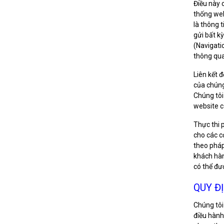
Điều này 
thống web
là thông 
gửi bất k
(Navigati
thông qua
Liên kết 
của chúng
Chúng tôi
website c
Thực thi 
cho các c
theo pháp
khách hàn
có thể đư
QUY Đ
Chúng tôi
điều hành