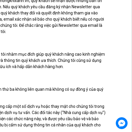
 khongkhixanh.vn, quý khách sẽ nhận được những bản tin
ốn. Nếu quý khách yêu cầu đăng ký nhận Newsletter qua
 quý khách thay đổi và quyết định không tham gia vào
a, email xác nhận sẽ báo cho quý khách biết nếu có người
húng tôi. Để chắc rằng việc gửi Newsletter qua email là
tôi.
ng tôi nhằm mục đích giúp quý khách nâng cao kinh nghiệm
à thông tin quý khách ưa thích. Chúng tôi cũng sử dụng
 hữu ích và hấp dẫn khách hàng hơn.
ên thứ ba không liên quan mà không có sự đồng ý của quý
ung cấp một số dịch vụ hoặc thay mặt cho chúng tôi trong
ện dịch vụ tư vấn. Các đối tác này (“Nhà cung cấp dịch vụ”)
c hiện các chức năng này, và được yêu cầu bảo vệ và bảo
đều bị cấm sử dụng thông tin cá nhân của quý khách cho