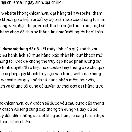
địa chỉ email, ngày sinh, địa chỉ IP…
ng website khongkhixanh.vn, đặt hàng trên website, tham
 khách giao tiếp với bất kỳ bộ phận nào của chúng tôi như
ng web, điện thoại, email, thư tín hoặc fax. Trong một số
khách chọn để chia sẻ thông tin như “một người bạn” trên
IP được sử dụng để nối kết máy tính của quý khách với
hệ điều hành, lịch sử mua hàng, xác nhận khi quý khách mở
húng tôi. Cookie không thể truy cập hoặc phân lượng dữ
p trình duyệt để vô hiệu hóa cookie hay thông báo cho quý
ềm cho phép quý khách truy cập vào trang web mà không
g website khi quý khách sử dụng phần mềm như vậy,
ch và chúng tôi cũng có quyền từ chối đơn đặt hàng trực
ongkhixanh.vn, quý khách sẽ được yêu cầu cung cấp thông
uý khách vui lòng cung cấp thông tin đúng và đầy đủ để
ày dẫn đến những sai sót khi giao hàng, chúng tôi sẽ thực
n toàn trách nhiệm.