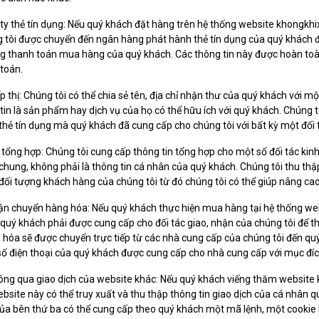
ty thẻ tín dụng: Nếu quý khách đặt hàng trên hệ thống website khongkh
 tôi được chuyển đến ngân hàng phát hành thẻ tín dụng của quý khách để
g thanh toán mua hàng của quý khách. Các thông tin này được hoàn to
 toán.
ếp thị: Chúng tôi có thể chia sẻ tên, địa chỉ nhận thư của quý khách với mộ
 tin là sản phẩm hay dịch vụ của họ có thể hữu ích với quý khách. Chúng tô
 thẻ tín dụng mà quý khách đã cung cấp cho chúng tôi với bất kỳ một đối t
 tổng hợp: Chúng tôi cung cấp thông tin tổng hợp cho một số đối tác kin
 chung, không phải là thông tin cá nhân của quý khách. Chúng tôi thu thập
đối tượng khách hàng của chúng tôi từ đó chúng tôi có thể giúp nâng c
ận chuyển hàng hóa: Nếu quý khách thực hiện mua hàng tại hệ thống websi
quý khách phải được cung cấp cho đối tác giao, nhận của chúng tôi để 
 hóa sẽ được chuyển trực tiếp từ các nhà cung cấp của chúng tôi đến quý
số điện thoại của quý khách được cung cấp cho nhà cung cấp với mục đí
hông qua giao dịch của website khác: Nếu quý khách viếng thăm website
ebsite này có thể truy xuất và thu thập thông tin giao dịch của cá nhân q
ủa bên thứ ba có thể cung cấp theo quý khách một mã lệnh, một cookie