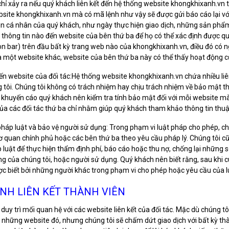
chỉ xảy ra nếu quý khách liên kết đến hệ thống website khongkhixanh.vn 
site khongkhixanh.vn mà có mã lệnh như vậy sẽ được gửi báo cáo lại với
tin cá nhân của quý khách, như ngày thực hiện giao dịch, những sản phẩ
ỳ thông tin nào đến website của bên thứ ba để họ có thể xác định được q
on bar) trên đầu bất kỳ trang web nào của khongkhixanh.vn, điều đó có 
 một website khác, website của bên thứ ba này có thể thấy hoạt động c
đến website của đối tác:Hệ thống website khongkhixanh.vn chứa nhiều li
 tôi. Chúng tôi không có trách nhiệm hay chịu trách nhiệm về bảo mật th
 khuyến cáo quý khách nên kiểm tra tính bảo mật đối với mỗi website m
ủa các đối tác thứ ba chỉ nhằm giúp quý khách tham khảo thông tin thuậ
pháp luật và bảo vệ người sử dụng: Trong phạm vi luật pháp cho phép, ch
ơ quan chính phủ hoặc các bên thứ ba theo yêu cầu pháp lý. Chúng tôi c
 luật để thực hiện thẩm định phí, báo cáo hoặc thu nợ, chống lại những s
g của chúng tôi, hoặc người sử dụng. Quý khách nên biết rằng, sau khi 
ợc biết bởi những người khác trong phạm vi cho phép hoặc yêu cầu của l
ỊNH LIÊN KẾT THÀNH VIÊN
 duy trì mối quan hệ với các website liên kết của đối tác. Mặc dù chúng t
 những website đó, nhưng chúng tôi sẽ chấm dứt giao dịch với bất kỳ thàn