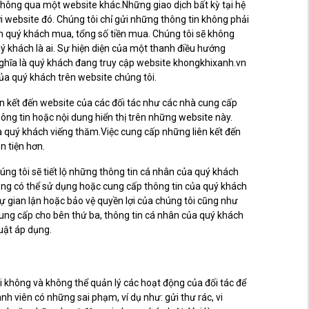
thông qua một website khác.Những giao dịch bất kỳ tại hệ
 website đó. Chúng tôi chỉ gửi những thông tin không phải
m quý khách mua, tổng số tiền mua. Chúng tôi sẽ không
uý khách là ai. Sự hiện diện của một thanh điều hướng
nghĩa là quý khách đang truy cập website khongkhixanh.vn
ủa quý khách trên website chúng tôi.
ên kết đến website của các đối tác như các nhà cung cấp
ông tin hoặc nội dung hiển thị trên những website này.
à quý khách viếng thăm.Việc cung cấp những liên kết đến
n tiện hơn.
úng tôi sẽ tiết lộ những thông tin cá nhân của quý khách
ũng có thể sử dụng hoặc cung cấp thông tin của quý khách
ự gian lận hoặc bảo vệ quyền lợi của chúng tôi cũng như
cung cấp cho bên thứ ba, thông tin cá nhân của quý khách
uật áp dụng.
ôi không và không thể quản lý các hoạt động của đối tác để
h viên có những sai phạm, ví dụ như: gửi thư rác, vi