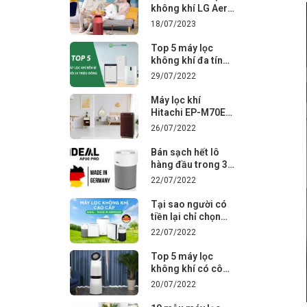
cho khách hàng
không khí LG Aero
Furniture chinh
18/07/2023
phục khách hàng
trẻ
Top 5 máy lọc
không khí đa tính
năng mà chỉ dưới
29/07/2022
10 triệu đồng
Máy lọc khí
Hitachi EP-M70E,
EP-A9000 đã đỉnh
26/07/2022
nhưng EP-L110E
còn "khủng" hơn
Bán sạch hết lô
nhờ thứ này
hàng đầu trong 3
ngày, máy lọc khí
22/07/2022
IDEAL AP30 PRO
có gì hot?
Tại sao người có
tiền lại chỉ chọn
mua máy lọc
22/07/2022
không khí IDEAL?
Top 5 máy lọc
không khí có công
nghệ cao nhất
20/07/2022