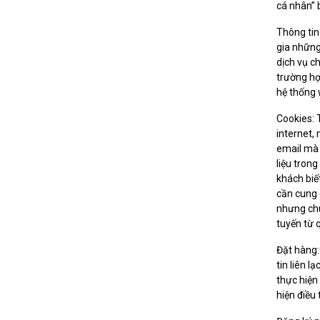
cá nhân” b
Thông tin
gia những
dịch vụ c
trường hợ
hệ thống
Cookies: 
internet,
email mà 
liệu tron
khách biế
cần cung 
nhưng chú
tuyến từ 
Đặt hàng:
tin liên 
thực hiện
hiện điều 