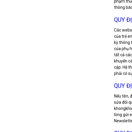
phạm thươ
thông báo
QUY Đ
Các websi
của trẻ e
kỳ thông 
của phụ h
tất cả cá
khuyến cá
cập. Hệ t
phải có s
QUY Đ
Nếu tên, 
sửa đổi q
khongkhix
lòng gửi 
Newslette