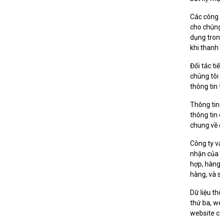
Các công 
cho chúng
dụng tron
khi thanh
Đối tác ti
chúng tôi
thông tin
Thông tin
thông tin
chung về 
Công ty v
nhận của 
hợp, hàng
hàng, và 
Dữ liệu t
thứ ba, w
website c