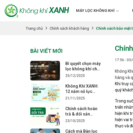
MÁY LỌC KHÔNG KHÍ
Chính sách bảo mật t
Trang chủ
Chính sách khách hàng
Chính
BÀI VIẾT MỚI
17:56 - 03
Bí quyết chọn máy
lọc không khí cho
Không Khí
nhà nuôi chó mèo
25/12/2025
hàng và q
Khi truy 
Không Khí XANH:
quý khách
12 năm nỗ lực
mang đến không
21/11/2025
Trong suố
khí sạch cho
triển nhữ
người Việt
Chính sách hoàn
hiện khi 
trả & đổi sản
phẩm – Minh
hiện vai 
23/10/2025
bạch, nhanh
thực và đ
chóng, thuận tiện
Cách mà Bàn lọc