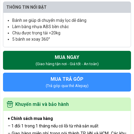
THÔNG TIN NỔI BẬT
Bánh xe giúp di chuyển máy lọc dễ dàng
Làm bằng nhựa ABS bền chắc
Chịu được trọng tải >20kg
5 bánh xe xoay 360°
MUA NGAY
(Giao hàng tận nơi - Giá tốt - An toàn)
MUA TRẢ GÓP
(Trả góp qua thẻ Alepay)
Khuyến mãi và bảo hành
♦ Chính sách mua hàng
– 1 đổi 1 trong 1 tháng nếu có lỗi từ nhà sản xuất
– Giao hàng miễn phí trong nội thành TP HN và HCM. Các khu