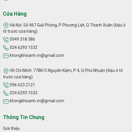
Cửa Hàng
Hà Nội: Số 467 Giải Phóng, P Phương Liệt, Q Thanh Xuân (Đậu ô
tô trước cửa hàng)
0949 318 386
024 6293 1532
khongkhixanh.vn@gmail.com
Hồ Chí Minh: 778K/5 Nguyễn Kiệm, P 4, Q Phú Nhuận (Đậu ô tô
trước cửa hàng)
Bánh xe máy lọc không khí LG 2 tầng giúp bạn di chuyển máy lọc
không khí một cách dễ dàng và thuận tiện
096 623 2121
024 6293 1532
HÌNH ẢNH THỰC TẾ BÁNH XE MÁY LỌC KHÔNG KHÍ LG
khongkhixanh.vn@gmail.com
2 TẦNG
Thông Tin Chung
Giới thiệu