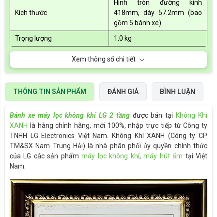
Hình tròn đường kính
Kích thước
418mm, dày 57.2mm (bao
gồm 5 bánh xe)
Trọng lượng
1.0 kg
Xem thông số chi tiết
THÔNG TIN SẢN PHẨM
ĐÁNH GIÁ
BÌNH LUẬN
Bánh xe máy lọc không khí LG 2 tầng
được bán tại
Không Khí
XANH
là hàng chính hãng, mới 100%, nhập trực tiếp từ Công ty
TNHH LG Electronics Việt Nam. Không Khí XANH (Công ty CP
TM&SX Nam Trung Hải) là nhà phân phối ủy quyền chính thức
của LG các sản phẩm
máy lọc không khí
,
máy hút ẩm
tại Việt
Nam.