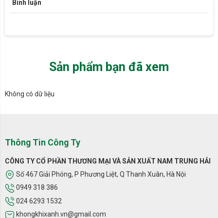
Bình luận
Mặt trên và dưới sản phẩm Bánh xe máy lọc không khí LG 2 tầng
Sản phẩm bạn đã xem
Không có dữ liệu
Thông Tin Công Ty
CÔNG TY CỔ PHẦN THƯƠNG MẠI VÀ SẢN XUẤT NAM TRUNG HẢI
Số 467 Giải Phóng, P Phương Liệt, Q Thanh Xuân, Hà Nội
0949 318 386
Bánh xe máy lọc không khí LG 2 tầng được lắp đặt rất dễ dàng
024 6293 1532
khongkhixanh.vn@gmail.com