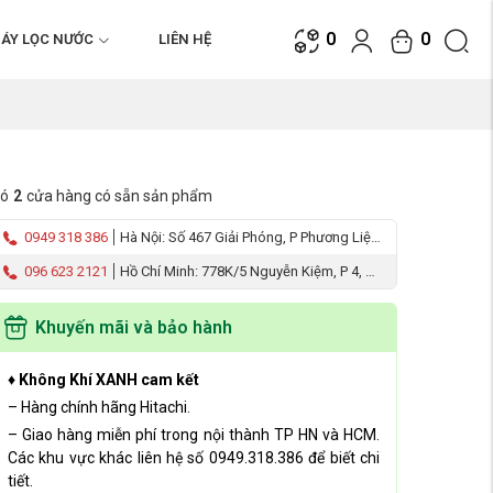
0
0
ÁY LỌC NƯỚC
LIÊN HỆ
ó
2
cửa hàng có sẵn sản phẩm
0949 318 386
Hà Nội: Số 467 Giải Phóng, P Phương Liệt,
Q Thanh Xuân
096 623 2121
Hồ Chí Minh: 778K/5 Nguyễn Kiệm, P 4, Q
Phú Nhuận
Khuyến mãi và bảo hành
♦ Không Khí XANH cam kết
– Hàng chính hãng Hitachi.
– Giao hàng miễn phí trong nội thành TP HN và HCM.
Các khu vực khác liên hệ số 0949.318.386 để biết chi
tiết.