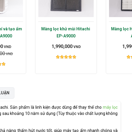
í và tạo ẩm 
Màng lọc khử mùi Hitachi 
Màng lọc H
-A9000
EP-A9000
00
1,990,000
1,99
VND
VND
000
VND
LUẬN
achi. Sản phẩm là linh kiện được dùng để thay thế cho
máy lọc
ng sau khoảng 10 năm sử dụng (Tùy thuộc vào chất lượng không
khả năng thấm hút nước tốt, giúp máy tạo ẩm nhanh chóng và