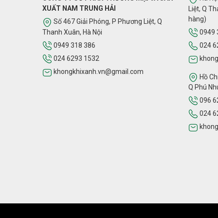
XUẤT NAM TRUNG HẢI
Liệt, Q T
hàng)
Số 467 Giải Phóng, P Phương Liệt, Q
Thanh Xuân, Hà Nội
0949 
0949 318 386
024 6
024 6293 1532
khong
Màng lọc tạo ẩm của máy lọ
khongkhixanh.vn@gmail.com
Hồ Chí
Q Phú Nhu
096 6
024 6
khong