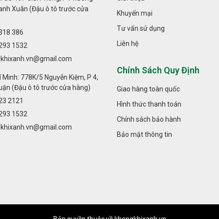
hanh Xuân (Đậu ô tô trước cửa
Khuyến mại
Tư vấn sử dụng
318 386
Liên hệ
293 1532
khixanh.vn@gmail.com
c không khí tạo ẩm Hitachi EP-A9000
Chính Sách Quy Định
 Minh: 778K/5 Nguyễn Kiệm, P 4,
ận (Đậu ô tô trước cửa hàng)
Giao hàng toàn quốc
23 2121
Hình thức thanh toán
293 1532
Chính sách bảo hành
khixanh.vn@gmail.com
Bảo mật thông tin
Bản quyền thuộc về khongkhixanh.vn