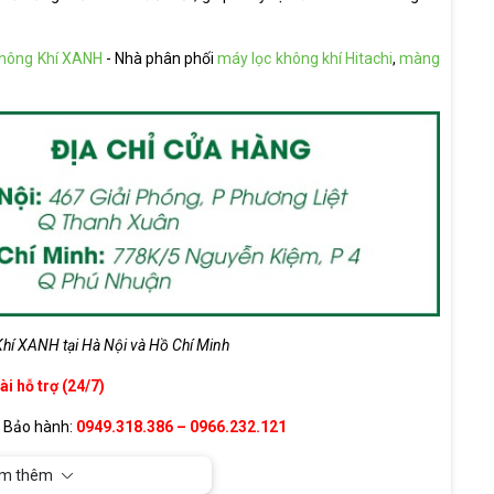
hông Khí XANH
- Nhà phân phối
máy lọc không khí Hitachi
,
màng
hí XANH tại Hà Nội và Hồ Chí Minh
i hỗ trợ (24/7)
– Bảo hành:
0949.318.386 – 0966.232.121
, Bán buôn:
0936.81.61.61
m thêm