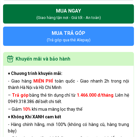
MUA NGAY
(Giao hàng tận nơi - Giá tốt - An toàn)
MUA TRẢ GÓP
(Trả góp qua thẻ Alepay)
Khuyến mãi và bảo hành
♦ Chương trình khuyến mãi:
- Giao hàng
MIỄN PHÍ
toàn quốc - Giao nhanh 2h trong nội
thành Hà Nội và Hồ Chí Minh
–
Trả góp
bằng thẻ tín dụng chỉ từ
1.466.000 đ/tháng
. Liên hệ
0949.318.386 để biết chi tiết.
– Giảm
10%
khi mua màng lọc thay thế
♦ Không Khí XANH cam kết
- Hàng chính hãng, mới 100% (không có hàng cũ, hàng trưng
bày)