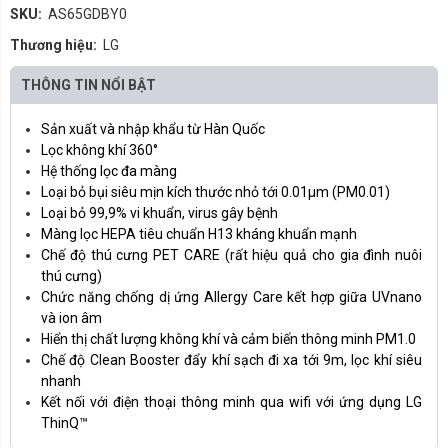
SKU:
AS65GDBY0
Thương hiệu:
LG
THÔNG TIN NỔI BẬT
Sản xuất và nhập khẩu từ Hàn Quốc
Lọc không khí 360°
Hệ thống lọc đa màng
Loại bỏ bụi siêu mịn kích thước nhỏ tới 0.01µm (PM0.01)
Loại bỏ 99,9% vi khuẩn, virus gây bệnh
Màng lọc HEPA tiêu chuẩn H13 kháng khuẩn mạnh
Chế độ thú cưng PET CARE (rất hiệu quả cho gia đình nuôi
thú cưng)
Chức năng chống dị ứng Allergy Care kết hợp giữa UVnano
và ion âm
Hiển thị chất lượng không khí và cảm biến thông minh PM1.0
Chế độ Clean Booster đẩy khí sạch đi xa tới 9m, lọc khí siêu
nhanh
Kết nối với điện thoại thông minh qua wifi với ứng dụng LG
ThinQ™