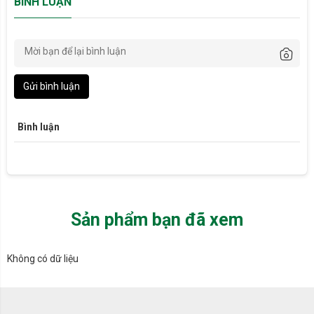
BÌNH LUẬN
Gửi bình luận
Bình luận
Sản phẩm bạn đã xem
Không có dữ liệu
Không Khí XANH (Công ty CP Thương mại và Sản xuất Nam Trung
Hải) là Nhà phân phối ủy quyền chính thức các sản phẩm máy lọc
không khí LG PuriCare, khẩu trang lọc khí LG PuriCare và các phụ