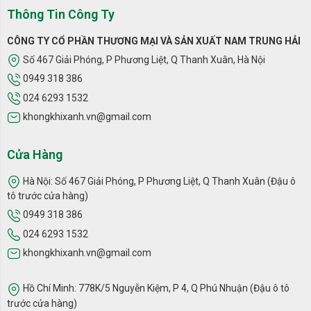
kiện của LG tại Việt Nam.
Thông Tin Công Ty
ƯU ĐIỂM NỔI BẬT CỦA MÁY LỌC KHÔNG KHÍ LG ALPHA
CÔNG TY CỔ PHẦN THƯƠNG MẠI VÀ SẢN XUẤT NAM TRUNG HẢI
1 TẦNG AS65GDBY0
Số 467 Giải Phóng, P Phương Liệt, Q Thanh Xuân, Hà Nội
0949 318 386
Sản xuất và nhập khẩu từ Hàn Quốc
Lọc không khí 360°
024 6293 1532
Hệ thống lọc đa màng
khongkhixanh.vn@gmail.com
Loại bỏ bụi siêu mịn kích thước nhỏ tới 0.01µm (PM0.01)
Loại bỏ 99,9% vi khuẩn, virus gây bệnh
Cửa Hàng
Màng lọc HEPA tiêu chuẩn H13 kháng khuẩn mạnh
Chế độ thú cưng PET CARE (rất hiệu quả cho gia đình nuôi
Hà Nội: Số 467 Giải Phóng, P Phương Liệt, Q Thanh Xuân (Đậu ô
thú cưng)
tô trước cửa hàng)
Chức năng chống dị ứng Allergy Care kết hợp giữa UVnano
và ion âm
0949 318 386
Hiển thị chất lượng không khí và cảm biến thông minh
024 6293 1532
PM1.0
khongkhixanh.vn@gmail.com
Chế độ Clean Booster đẩy khí sạch đi xa tới 9m, lọc khí siêu
nhanh
Kết nối với điện thoại thông minh qua wifi với ứng dụng LG
Hồ Chí Minh: 778K/5 Nguyễn Kiệm, P 4, Q Phú Nhuận (Đậu ô tô
ThinQ™
trước cửa hàng)