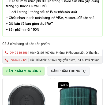
– Bảo trì máy miễn phí 09 lần trong 3 năm tận nhà (Áp dụng
trong nội thành HN và HCM)
– 1 đổi 1 trong 1 tháng nếu có lỗi từ nhà sản xuất
– Chấp nhận thanh toán bằng thẻ VISA, Master, JCB tận nhà.
♦ Giá bán đã bao gồm thuế VAT
♦ Sản phẩm mới 100%
Có
2
cửa hàng có sẵn sản phẩm
0949 318 386
Hà Nội: Số 467 Giải Phóng, P Phương Liệt, Q Thanh
Xuân
096 623 2121
Hồ Chí Minh: 778K/5 Nguyễn Kiệm, P 4, Q Phú Nhuận
SẢN PHẨM MUA CÙNG
SẢN PHẨM TƯƠNG TỰ
-36.00%