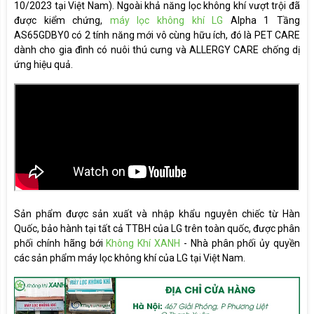
10/2023 tại Việt Nam). Ngoài khả năng lọc không khí vượt trội đã
Lưu lượng không khí tối đa
7.9 m3/phút
được kiểm chứng,
máy lọc không khí LG
Alpha 1 Tầng
AS65GDBY0 có 2 tính năng mới vô cùng hữu ích, đó là PET CARE
Công suất tiêu thụ điện tối đa
48W
dành cho gia đình có nuôi thú cưng và ALLERGY CARE chống dị
ứng hiệu quả.
Độ ồn khi hoạt động (Tối
26 ~ 53 dB
thiểu/Tối đa)
Bụi (Cảm biến PM1.0)
Cảm biến
Khí Gas
Bằng màu sắc với 4 mức từ
Đèn báo chất lượng không
Rất xấu -> Tốt, tương ứng
khí
màu Đỏ - Cam - Vàng - Xanh
lục
Sản phẩm được sản xuất và nhập khẩu nguyên chiếc từ Hàn
Hiển thị chỉ số bụi mịn
Có, Hiển thị PM1.0 / 2.5 / 10
Quốc, bảo hành tại tất cả TTBH của LG trên toàn quốc, được phân
UVnano
Có
phối chính hãng bới
Không Khí XANH
- Nhà phân phối ủy quyền
các sản phẩm máy lọc không khí của LG tại Việt Nam.
Bộ phát ion âm
Có
Chế độ thú cưng (PET CARE)
Có
Chế độ tự động
Có