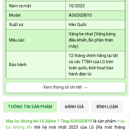
Năm ra mắt
10/2023
Model
AS65GDBY0
Xuất xứ
Hàn Quốc
Vàng be nhạt (Vàng bảng
Màu sắc
điều khiển, Be phần thân
máy)
12 tháng chính hãng tại tất
cả các TTBH của LG trên
Bảo hành
toàn quốc, kích hoạt bảo
hành điện tử
Công ty TNHH LG Electronics
Nhà nhập khẩu
Xem thông số chi tiết
Việt Nam Hải Phòng
Không Khí XANH (Công ty CP
Nhà phân phối chính hãng ủy
Thương mại và Sản xuất
THÔNG TIN SẢN PHẨM
ĐÁNH GIÁ
BÌNH LUẬN
quyền
Nam Trung Hải)
Diện tích phòng sử dụng
62m2
Máy lọc không khí LG Alpha 1 Tầng AS65GDBY0
là sản phẩm
máy
lọc không khí
thế hệ mới nhất 2023 của LG (Ra mắt tháng
Nguồn điện
220V-50Hz