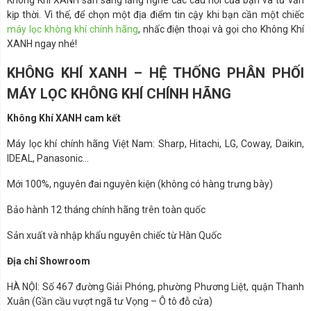
Không Khí XANH sẵn sàng lắng nghe các câu hỏi của bạn và tư vấn
kịp thời. Vì thế, để chọn một địa điểm tin cậy khi bạn cần một chiếc
máy lọc không khí chính hãng
, nhấc điện thoại và gọi cho Không Khí
XANH ngay nhé!
KHÔNG KHÍ XANH – HỆ THỐNG PHÂN PHỐI
MÁY LỌC KHÔNG KHÍ CHÍNH HÃNG
Không Khí XANH cam kết
Máy lọc khí chính hãng Việt Nam: Sharp, Hitachi, LG, Coway, Daikin,
IDEAL, Panasonic…
Mới 100%, nguyên đai nguyên kiện (không có hàng trưng bày)
Bảo hành 12 tháng chính hãng trên toàn quốc
Sản xuất và nhập khẩu nguyên chiếc từ Hàn Quốc
Địa chỉ Showroom
HÀ NỘI: Số 467 đường Giải Phóng, phường Phương Liệt, quận Thanh
Xuân (Gần cầu vượt ngã tư Vọng – Ô tô đỗ cửa)