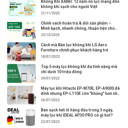
Không Khí XANH: 12 năm nỗ lực mang đến
không khí sạch cho người Việt
21/11/2025
Chính sách hoàn trả & đổi sản phẩm –
Minh bạch, nhanh chóng, thuận tiện cho
khách hàng
23/10/2025
Cách mà Bàn lọc không khí LG Aero
Furniture chinh phục khách hàng trẻ
18/07/2023
Top 5 máy lọc không khí đa tính năng mà
chỉ dưới 10 triệu đồng
29/07/2022
Máy lọc khí Hitachi EP-M70E, EP-A9000 đã
đỉnh nhưng EP-L110E còn "khủng" hơn nhờ
thứ này
26/07/2022
Bán sạch hết lô hàng đầu trong 3 ngày,
máy lọc khí IDEAL AP30 PRO có gì hot?
22/07/2022