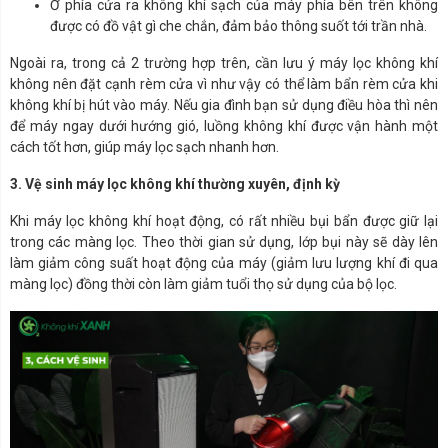
Ở phía cửa ra không khí sạch của máy phía bên trên không
được có đồ vật gì che chắn, đảm bảo thông suốt tới trần nhà.
Ngoài ra, trong cả 2 trường hợp trên, cần lưu ý máy lọc không khí
không nên đặt cạnh rèm cửa vì như vậy có thể làm bẩn rèm cửa khi
không khí bị hút vào máy. Nếu gia đình bạn sử dụng điều hòa thì nên
để máy ngay dưới hướng gió, luồng không khí được vận hành một
cách tốt hơn, giúp máy lọc sạch nhanh hơn.
3. Vệ sinh máy lọc không khí thường xuyên, định kỳ
Khi máy lọc không khí hoạt động, có rất nhiều bụi bẩn được giữ lại
trong các màng lọc. Theo thời gian sử dụng, lớp bụi này sẽ dày lên
làm giảm công suất hoạt động của máy (giảm lưu lượng khí đi qua
màng lọc) đồng thời còn làm giảm tuổi thọ sử dụng của bộ lọc.