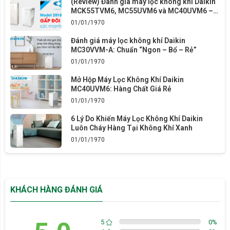
(Review) Đánh giá máy lọc không khí Daikin
MCK55TVM6, MC55UVM6 và MC40UVM6 –
Model mới nhất năm 2018
01/01/1970
Đánh giá máy lọc không khí Daikin
MC30VVM-A: Chuẩn “Ngon – Bổ – Rẻ”
01/01/1970
Mở Hộp Máy Lọc Không Khí Daikin
Không Khí XANH (Công ty cổ phần Thương mại và Sản xuất Nam
MC40UVM6: Hàng Chất Giá Rẻ
Trung Hải) - Nhà phân phối các sản phẩm máy lọc không khí Daikin
01/01/1970
chính hãng tại Việt Nam
6 Lý Do Khiến Máy Lọc Không Khí Daikin
ƯU ĐIỂM NỔI BẬT CỦA MÁY LỌC KHÔNG KHÍ DAIKIN
Luôn Cháy Hàng Tại Không Khí Xanh
01/01/1970
MC30YVM7
Lọc không khí hiệu quả cho phòng 23m2
Công nghệ Streamer phân hủy 99,9% vi khuẩn, virus
Màng lọc HEPA tĩnh điện sử dụng 10 năm mới cần thay thế
KHÁCH HÀNG ĐÁNH GIÁ
Màng lọc khử mùi dùng trọn đời
Kích thước vô cùng nhỏ gọn
Độ ồn khi hoạt động rất thấp
5
0
%