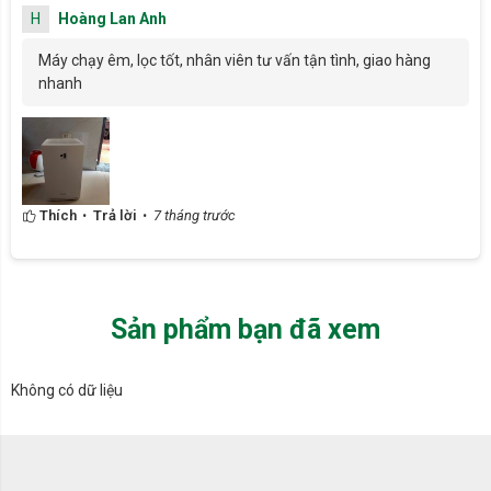
H
Hoàng Lan Anh
Máy chạy êm, lọc tốt, nhân viên tư vấn tận tình, giao hàng
nhanh
Thích
Trả lời
7 tháng trước
Máy lọc không khí Daikin MC30YVM7 có thiết kế rất nhỏ gọn, dễ
dàng di chuyển
Công nghệ Streamer diệt 99,9% vi khuẩn
Sản phẩm bạn đã xem
Daikin MC30YVM7 được trang bị công nghệ độc quyền Streamer
của Daikin với khả năng phân hủy lên đến 99,9% vi khuẩn, virus,
Không có dữ liệu
nấm mốc và các chất gây dị ứng bám trên màng lọc nhờ cơ chế
phóng điện plasma để tạo ra những dòng electron tốc độ cao.
Streamer đã được nhiều tổ chức kiểm nghiệm trên thế giới công
nhận về khả năng loại bỏ các chủng virus cúm mùa, vi khuẩn và