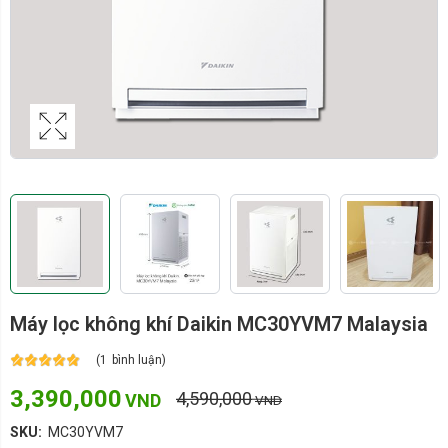
Máy lọc không khí Daikin MC30YVM7 Malaysia
(
1
bình luận)
3,390,000
4,590,000
VND
VND
SKU:
MC30YVM7