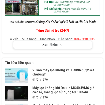
Địa chỉ showroom Không Khí XANH tại Hà Nội và Hồ Chí Minh
Tổng đài hỗ trợ (24/7)
Tư vấn – Mua hàng – Giao nhận – Bảo hành:
0949.318.386 –
0966.232.121
Xem thêm
B2B, Dự án, Đại lý, Bán buôn:
0936.81.61.61
Email: khongkhixanh.vn@gmail.com
Tin tức liên quan
Vì sao máy lọc không khí Daikin được ưa
chuộng?
01/01/1970
Máy lọc không khí Daikin MC40UVM6 giá
cực rẻ, màng lọc sử dụng tới 10 năm
01/01/1970