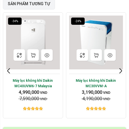
SẢN PHẨM TƯƠNG TỰ
-34%
-24%
Máy lọc không khí Daikin 
Máy lọc không khí Daikin 
MC40UVM6-7 Malaysia
MC30VVM-A
4,990,000
3,190,000
VND
VND
7,590,000
4,190,000
VND
VND