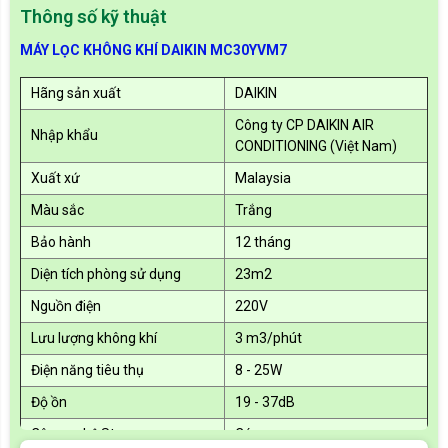
Thông số kỹ thuật
MÁY LỌC KHÔNG KHÍ DAIKIN MC30YVM7
Hãng sản xuất
DAIKIN
Công ty CP DAIKIN AIR
Nhập khẩu
CONDITIONING (Việt Nam)
Xuất xứ
Malaysia
Màu sắc
Trắng
Bảo hành
12 tháng
Diện tích phòng sử dụng
23m2
Nguồn điện
220V
Lưu lượng không khí
3 m3/phút
Điện năng tiêu thụ
8 - 25W
Độ ồn
19 - 37dB
Công nghệ Streamer
Có