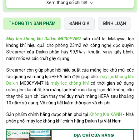
Xem thông số chi tiết
Thô
HEPA tĩnh điện sử
dụng 10 năm
THÔNG TIN SẢN PHẨM
ĐÁNH GIÁ
BÌNH LUẬN
Màng lọc
Khử mùi xúc tác
quang sử dụng trọn
đời
Máy lọc không khí Daikin MC30YVM7
sản xuất tại Malaysia, lọc
không khí hiệu quả cho phòng 23m2 với công nghệ độc quyền
Streamer của Daikin phân hủy 99,9% vi khuẩn, virus gây bệnh,
Chế độ HAZE
Có
nấm mốc và các chất gây dị ứng.
Khóa trẻ em
Có
Streamer còn giúp phục hồi hiệu suất của màng lọc khử mùi xúc
Kích thước
450 x 270 x 270 mm
tác quang và màng lọc HEPA tĩnh điện giúp cho
máy lọc không khí
Daikin
MC30YVM7 là
máy lọc không khí
có thời gian sử dụng
Trọng lượng
5.8 kg
màng lọc dài nhất, khi màng lọc khử mùi dùng trọn đời không cần
thay thế, bạn chỉ cần thay thế duy nhất màng HEPA sau khoảng
10 năm sử dụng. Vô cùng tiết kiệm thời gian và chi phí.
Sản phẩm chính hãng được phân phối tại
Không Khí XANH
- Nhà
phân phối máy lọc không khí chính hãng Daikin tại Việt Nam.