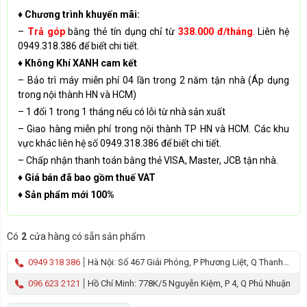
♦ Chương trình khuyến mãi:
–
Trả góp
bằng thẻ tín dụng chỉ từ
338.000 đ/tháng
. Liên hệ
0949.318.386 để biết chi tiết.
♦ Không Khí XANH cam kết
– Bảo trì máy miễn phí 04 lần trong 2 năm tận nhà (Áp dụng
trong nội thành HN và HCM)
– 1 đổi 1 trong 1 tháng nếu có lỗi từ nhà sản xuất
– Giao hàng miễn phí trong nội thành TP HN và HCM. Các khu
vực khác liên hệ số 0949.318.386 để biết chi tiết.
– Chấp nhận thanh toán bằng thẻ VISA, Master, JCB tận nhà.
♦ Giá bán đã bao gồm thuế VAT
♦ Sản phẩm mới 100%
Có
2
cửa hàng có sẵn sản phẩm
0949 318 386
Hà Nội: Số 467 Giải Phóng, P Phương Liệt, Q Thanh
Xuân
096 623 2121
Hồ Chí Minh: 778K/5 Nguyễn Kiệm, P 4, Q Phú Nhuận